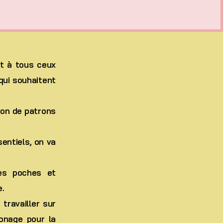
nt à tous ceux
qui souhaitent
ion de patrons
entiels, on va
es poches et
e.
travailler sur
onage pour la