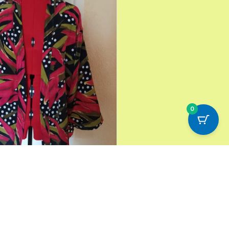
0
 vêtement simple ! Une
-shirt, et pourquoi pas une
 ?