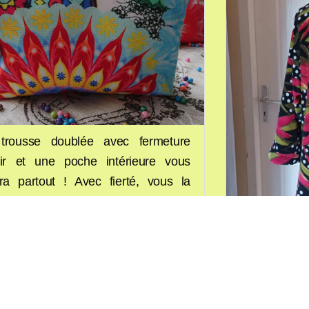
trousse doublée avec fermeture
air et une poche intérieure vous
vra partout ! Avec fierté, vous la
erez
sur la table,
bien en évidence et
s serez surprise à l’écoute des
liments !
Votre premier
blouse, un tee
veste kimono