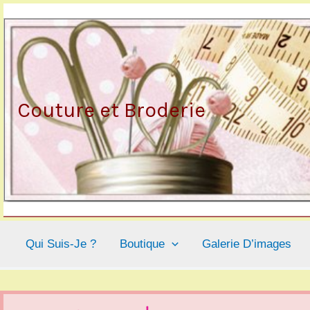
Aller
au
contenu
Couture et Broderie
Qui Suis-Je ?
Boutique
Galerie D’images