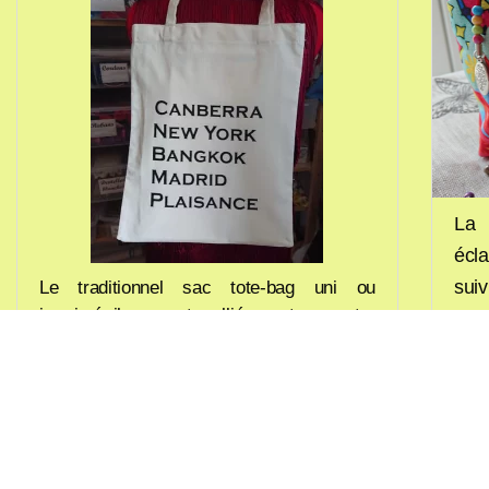
La 
écl
sui
Le traditionnel sac tote-bag uni ou
imprimé, il sera votre allié pour transporter
pos
vos ustensiles de couture ! On lui ajoutera
vou
une doublure, des poches, une fermeture
comp
en fonction de vos souhaits .