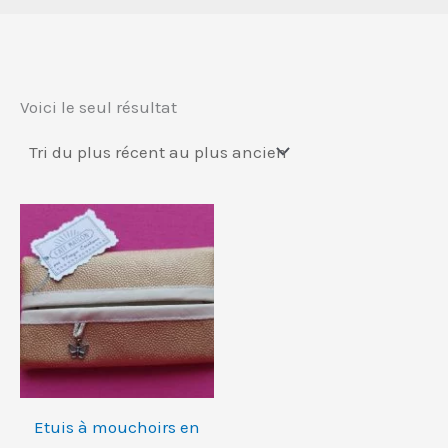
Voici le seul résultat
Ce
produit
a
plusieurs
variations.
Les
options
Etuis à mouchoirs en
peuvent