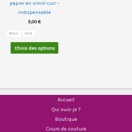
papier en simili cuir –
être
indispensable
choisies
5,00
€
sur
la
Blanc
Doré
page
Choix des options
du
produit
Accueil
Qui suis-je ?
Boutique
Cours de couture