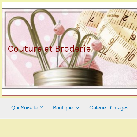
Aller
au
contenu
Couture et Broderie
Qui Suis-Je ?
Boutique
Galerie D’images