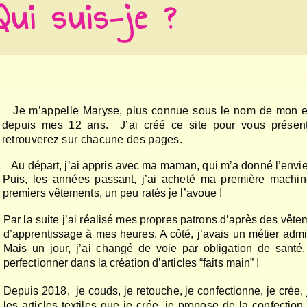
Qui suis-je ?
Je m’appelle Maryse, plus connue sous le nom de mon entr
depuis mes 12 ans. J’ai créé ce site pour vous présente
retrouverez sur chacune des pages.
Au départ, j’ai appris avec ma maman, qui m’a donné l’envie d
Puis, les années passant, j’ai acheté ma première machi
premiers vêtements, un peu ratés je l’avoue !
Par la suite j’ai réalisé mes propres patrons d’après des vêt
d’apprentissage à mes heures. A côté, j’avais un métier admini
Mais un jour, j’ai changé de voie par obligation de santé
perfectionner dans la création d’articles “faits main” !
Depuis 2018, je couds, je retouche, je confectionne, je crée
les articles textiles que je crée, je propose de la confectio