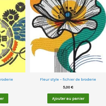
rix
ctuel
st :
,50 €.
broderie
Fleur style – fichier de broderie
5,00
€
er
Ajouter au panier