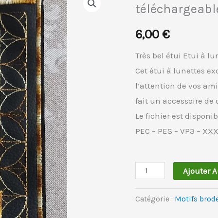
téléchargeabl
de
Etui
6,00
€
lunettes
somptueux
Très bel étui Etui à l
à
Cet étui à lunettes ex
broder
l’attention de vos ami
ITH
fait un accessoire de
-
Le fichier est disponi
Fichier
PEC – PES – VP3 – XX
téléchargeable
Ajouter 
Catégorie :
Motifs brod