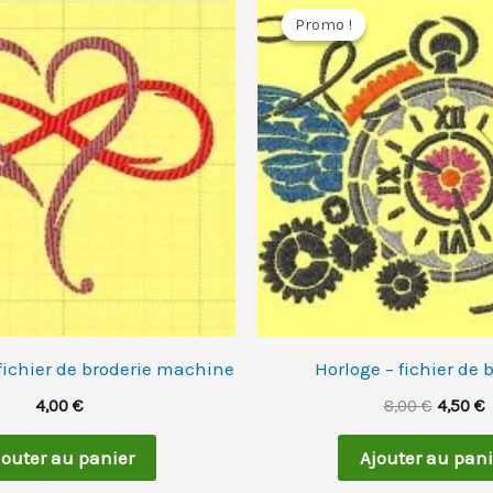
prix
p
Promo !
Promo !
initial
a
était :
e
8,00 €.
4
 fichier de broderie machine
Horloge – fichier de 
4,00
€
8,00
€
4,50
€
jouter au panier
Ajouter au pani