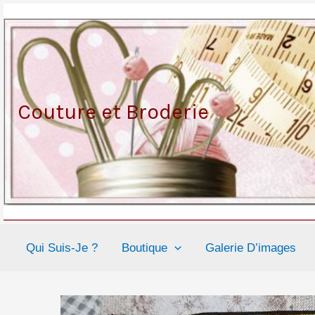
Aller
au
contenu
Couture et Broderie
Qui Suis-Je ?
Boutique
Galerie D’images