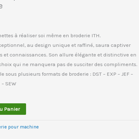
e
unettes à réaliser soi même en broderie ITH.
ceptionnel, au design unique et raffiné, saura captiver
s et connaissances. Son allure élégante et distinctive en
 choix qui ne manquera pas de susciter des compliments.
ble sous plusieurs formats de broderie : DST – EXP – JEF –
X – SEW
Au Panier
erie pour machine