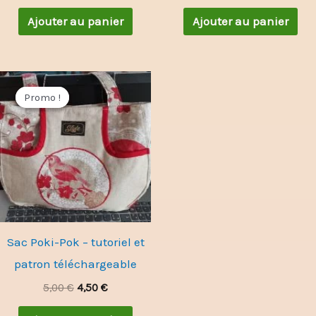
Ajouter au panier
Ajouter au panier
Le
Le
prix
prix
Promo !
Promo !
initial
actuel
était :
est :
5,00 €.
4,50 €.
Sac Poki-Pok – tutoriel et
patron téléchargeable
5,00
€
4,50
€