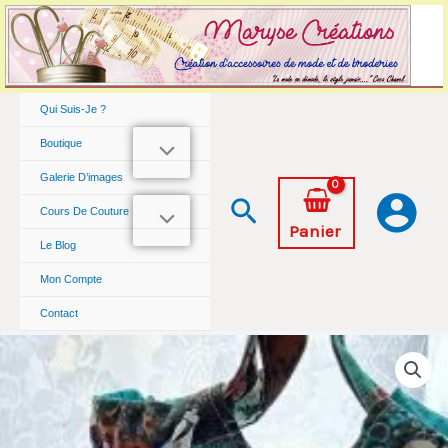
Aller
au
contenu
Qui Suis-Je ?
Boutique
Galerie D’images
Rechercher
Cours De Couture
Panier
Le Blog
Mon Compte
Contact
quantité
de
Sac
panière